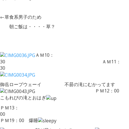
←草食系男子のため
朝ご飯は・・・・草？
ＡＭ10：
30 ＡＭ11：
3
御岳ロープウェーイ 不昜の滝にむかってます
ＰＭ12：00
こもれびの滝とおはぎ
ＰＭ13：
0
ＰＭ19：00 爆睡