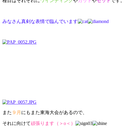
種目はそれぞれに
ワインディング
や
カット
や
セット
です。
みなさん真剣な表情で臨んでいます
また
９月
にもまた東海大会があるので、
それに向けて
頑張ります（＞o＜）