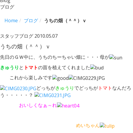
Blog
ブログ
Home
ブログ
うちの畑（＾＾）ｖ
スタッフブログ
2010.05.07
うちの畑（＾＾）ｖ
先日のＧＷ中に、うちのちーちゃい畑に・・・母が
きゅうり
と
トマト
の苗を植えてくれました
これから楽しみです
どっちが
きゅうり
でどっちが
トマト
なんだろ
う・・・・・？
おいしくなぁ～れ
めいちゃん