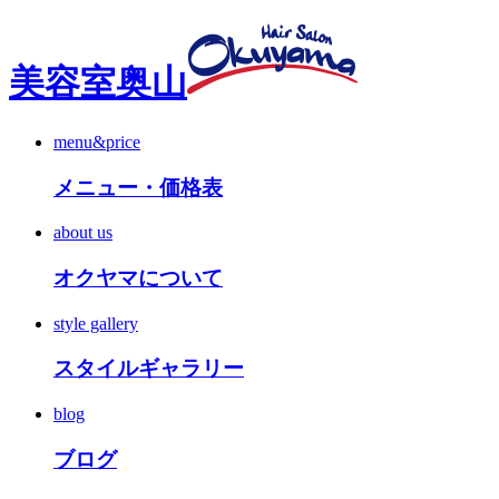
美容室奥山
menu&price
メニュー・価格表
about us
オクヤマについて
style gallery
スタイルギャラリー
blog
ブログ