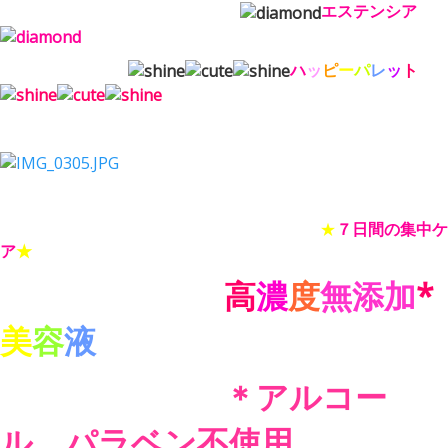
エステンシア
ハ
ッ
ピ
ー
パ
レ
ッ
ト
★
７日間の集中ケ
ア
★
高
濃
度
無添加
*
美
容
液
＊
アルコー
ル、パラベン不使用