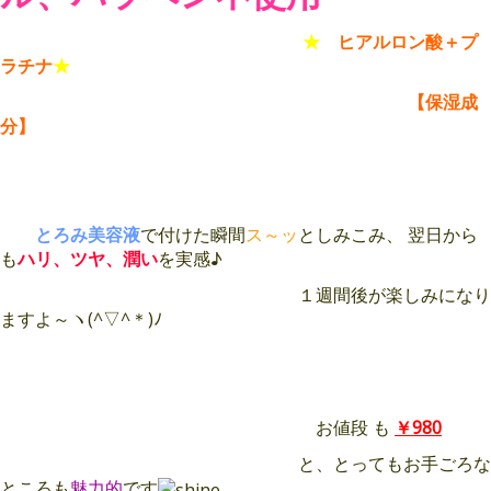
★
ヒアルロン酸＋プ
ラチナ
★
【保湿成
分】
とろみ美容液
で付けた瞬間
ス～ッ
としみこみ、
翌日から
も
ハリ、ツヤ、潤い
を実感♪
１週間後が楽しみになり
ますよ～ヽ(^▽^＊)ﾉ
お値段
も
￥980
と、とってもお手ごろな
ところも
魅力的
です