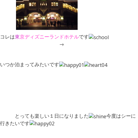
コレは
東
京
ディズニーランドホテル
です
→
いつか泊まってみたいです
とっても楽しい１日になりました
今度はシーに
行きたいです