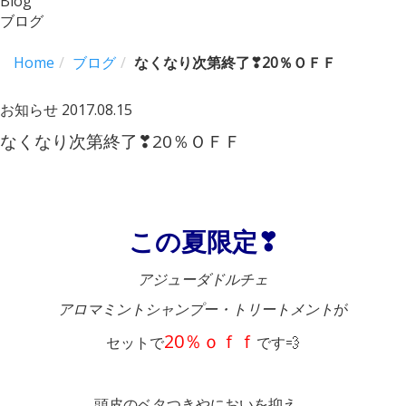
Blog
ブログ
Home
ブログ
なくなり次第終了❣20％ＯＦＦ
お知らせ
2017.08.15
なくなり次第終了❣20％ＯＦＦ
この夏限定❣
アジューダドルチェ
アロマミントシャンプー・トリートメント
が
20％ｏｆｆ
セットで
です💨
頭皮のベタつきやにおいを抑え、