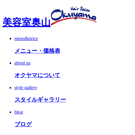
美容室奥山
menu&price
メニュー・価格表
about us
オクヤマについて
style gallery
スタイルギャラリー
blog
ブログ