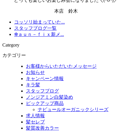
とっても楽しいお楽しみ会になりました＼(^o^)／
本店 鈴木
コッソリ始まっていた...
スタッフブログ一覧
✼ａｕｎ－ｆｉｘ新メ...
Category
カテゴリー
お客様からいただいたメッセージ
お知らせ
キャンペーン情報
キラ髪
スタッフブログ
ノンジアミン白髪染め
ピックアップ商品
ナピュールオーガニックシリーズ
求人情報
髪セレブ
髪質改善カラー