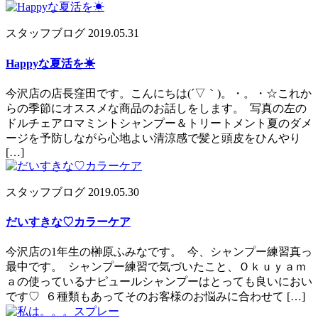
スタッフブログ
2019.05.31
Happyな夏活を☀
今沢店の店長窪田です。こんにちは(´▽｀)。・。・☆これか
らの季節にオススメな商品のお話しをします。 写真の左の
ドルチェアロマミントシャンプー＆トリートメント夏のダメ
ージを予防しながら心地よい清涼感で髪と頭皮をひんやり
[…]
スタッフブログ
2019.05.30
だいすきな♡カラーケア
今沢店の1年生の榊原ふみなです。 今、シャンプー練習真っ
最中です。 シャンプー練習で気づいたこと、Ｏｋｕｙａｍ
ａの使っているナピュールシャンプーはとっても良いにおい
です♡ ６種類もあってそのお客様のお悩みに合わせて […]