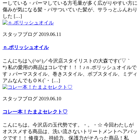
ーしている・パーマしている方毛量が多く広がりやすい方に
傷みが気になる髪・パサついていた髪が、サラっとふんわり
した […]
スタッフブログ
2019.06.11
ｎ.ポリッシュオイル
こんにちは＼(^o^)／今沢店スタイリストの大森です(´▽｀
*) 私の愛用の商品はコレです！！！♪ｎ.ポリッシュオイルで
す ♪ パーマスタイル、巻きスタイル、ボブスタイル、ミディ
アムなんでもＯＫ(`・ […]
スタッフブログ
2019.06.10
コレ一本！たまよセレクト♡
こんにちは。今沢店の玉代勢です。・。・☆ 今回わたしが
オススメする商品は、洗い流さないトリートメントヘアパッ
クです！！ 修復力、持続力、保護力がそろった商品！私