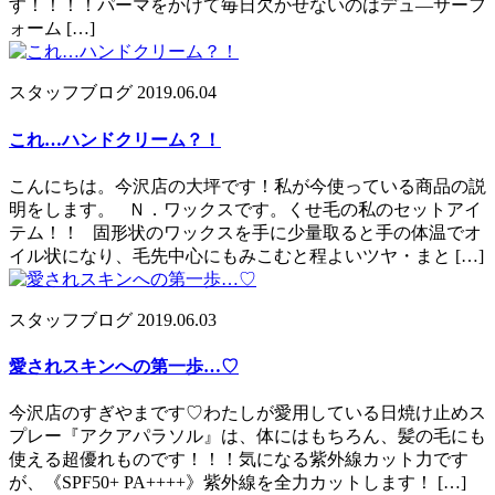
す！！！！パーマをかけて毎日欠かせないのはデュ―サーフ
ォーム […]
スタッフブログ
2019.06.04
これ…ハンドクリーム？！
こんにちは。今沢店の大坪です！私が今使っている商品の説
明をします。 Ｎ．ワックスです。くせ毛の私のセットアイ
テム！！ 固形状のワックスを手に少量取ると手の体温でオ
イル状になり、毛先中心にもみこむと程よいツヤ・まと […]
スタッフブログ
2019.06.03
愛されスキンへの第一歩…♡
今沢店のすぎやまです♡わたしが愛用している日焼け止めス
プレー『アクアパラソル』は、体にはもちろん、髪の毛にも
使える超優れものです！！！気になる紫外線カット力です
が、《SPF50+ PA++++》紫外線を全力カットします！ […]